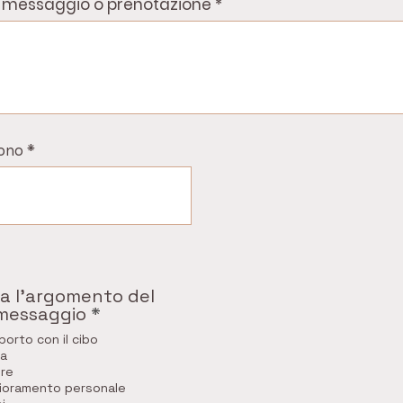
o messaggio o prenotazione
ono
ca l'argomento del
O
messaggio
*
b
orto con il cibo
b
ia
l
re
i
lioramento personale