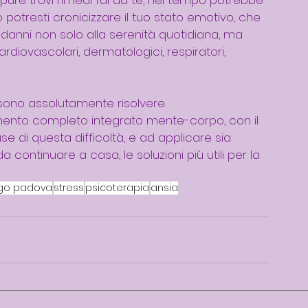
otresti cronicizzare il tuo stato emotivo, che 
anni non solo alla serenità quotidiana, ma 
rdiovascolari, dermatologici, respiratori, 
possono assolutamente risolvere.
mento completo integrato mente-corpo, con il 
 di questa difficoltà, e ad applicare sia 
continuare a casa, le soluzioni più utili per la 
ogo padova
stress
psicoterapia
ansia