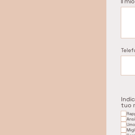
Il mi
Telef
Indi
tuo 
Rapp
Ans
Umo
Mig