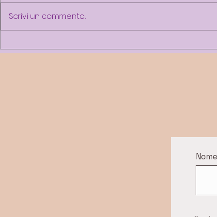
Scrivi un commento...
CHE UMORE
ESSENTIATERAPIA® La
psicoaromaterapia per il
benessere femminile
Nom