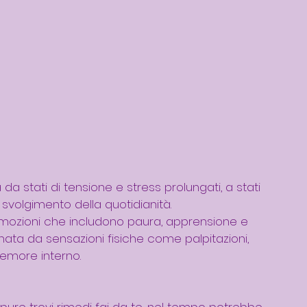
da stati di tensione e stress prolungati, a stati 
svolgimento della quotidianità.
ozioni che includono paura, apprensione e 
a da sensazioni fisiche come palpitazioni, 
remore interno.
ppure trovi rimedi fai da te, nel tempo potrebbe 