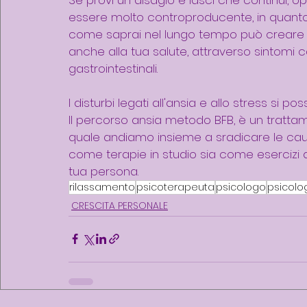
essere molto controproducente, in quanto p
come saprai nel lungo tempo può creare d
anche alla tua salute, attraverso sintomi ca
gastrointestinali.
I disturbi legati all'ansia e allo stress si 
Il percorso ansia metodo BFB, è un tratta
quale andiamo insieme a sradicare le cause
come terapie in studio sia come esercizi da 
tua persona.
rilassamento
psicoterapeuta
psicologo
psicol
CRESCITA PERSONALE