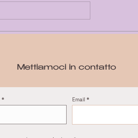
 HAI?
SOFFRI DI INSONNIA?
Mettiamoci in contatto
e
Email