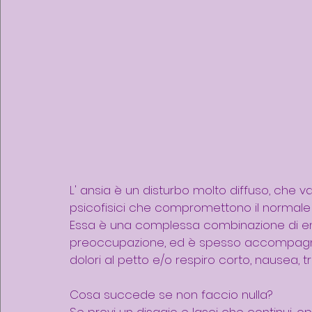
L' ansia è un disturbo molto diffuso, che va 
psicofisici che compromettono il normale 
Essa è una complessa combinazione di em
preoccupazione, ed è spesso accompagnat
dolori al petto e/o respiro corto, nausea, t
Cosa succede se non faccio nulla?
Se provi un disagio e lasci che continui, o